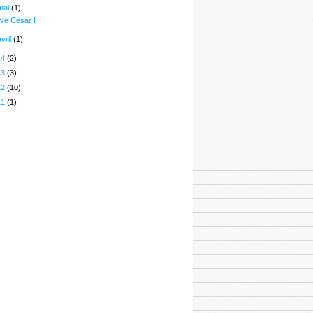
mai
(1)
ve César !
avril
(1)
14
(2)
13
(3)
12
(10)
11
(1)