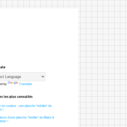
late
ed by
Translate
es les plus consultés
 en couleur : une planche "inédite" de
n !
eurs d'une planche "inédite" de Blake &
imer !