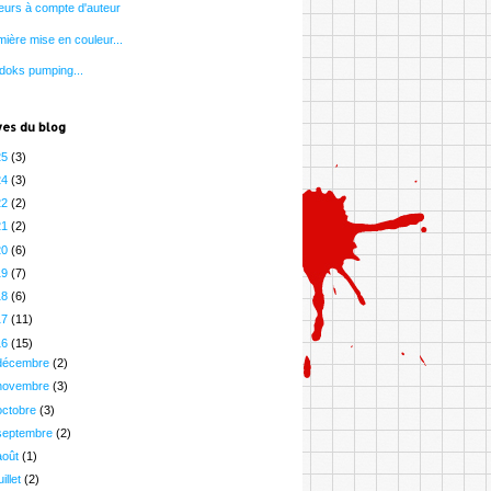
eurs à compte d'auteur
ière mise en couleur...
doks pumping...
ves du blog
25
(3)
24
(3)
22
(2)
21
(2)
20
(6)
19
(7)
18
(6)
17
(11)
16
(15)
décembre
(2)
novembre
(3)
octobre
(3)
septembre
(2)
août
(1)
uillet
(2)