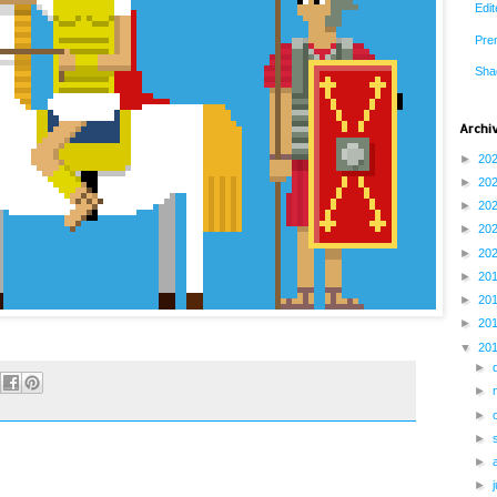
Edit
Prem
Sha
Archi
►
20
►
20
►
20
►
20
►
20
►
20
►
20
►
20
▼
20
►
►
►
►
►
►
j