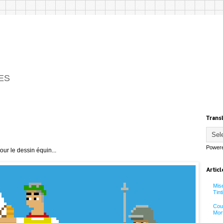
ES
Trans
Power
ur le dessin équin...
Articl
Mise
Tinti
Coul
Mort