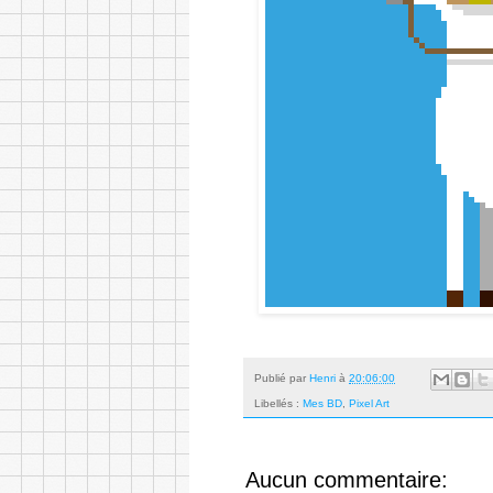
Publié par
Henri
à
20:06:00
Libellés :
Mes BD
,
Pixel Art
Aucun commentaire: