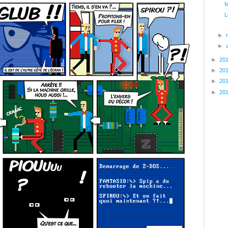
M
L
►
►
►
20
►
20
►
20
►
20