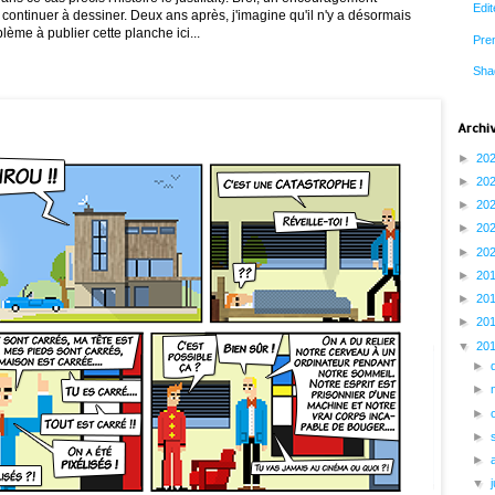
Edit
 continuer à dessiner. Deux ans après, j'imagine qu'il n'y a désormais
ème à publier cette planche ici...
Prem
Sha
Archi
►
20
►
20
►
20
►
20
►
20
►
20
►
20
►
20
▼
20
►
►
►
►
►
▼
j