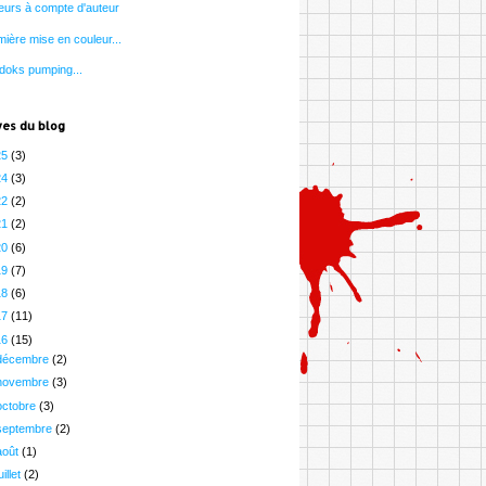
eurs à compte d'auteur
ière mise en couleur...
doks pumping...
ves du blog
25
(3)
24
(3)
22
(2)
21
(2)
20
(6)
19
(7)
18
(6)
17
(11)
16
(15)
décembre
(2)
novembre
(3)
octobre
(3)
septembre
(2)
août
(1)
uillet
(2)