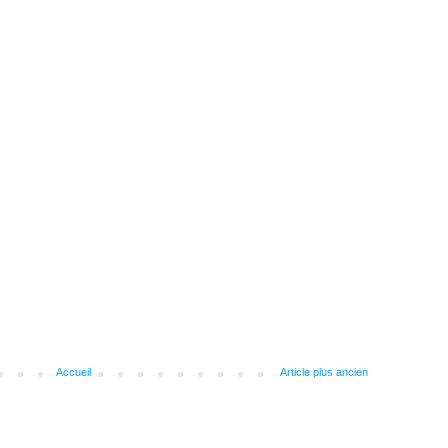
Accueil
Article plus ancien
)