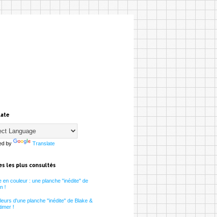
late
ed by
Translate
es les plus consultés
 en couleur : une planche "inédite" de
n !
eurs d'une planche "inédite" de Blake &
imer !