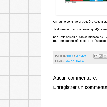
Un jour je continuerai peut-être cette histo
Je donnerai cher pour savoir quel(s) membr
ps : Cette semaine, pas de planche de FI
(qui sera quand même lié, de près ou de l
Publié par
Henri
à
08:00:00
Libellés :
Mes BD
,
Pixel Art
Aucun commentaire:
Enregistrer un commenta