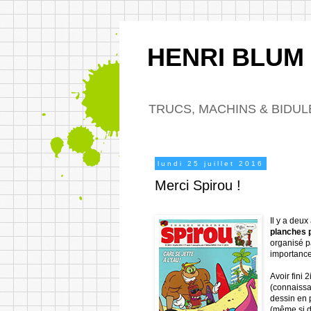
HENRI BLUM
TRUCS, MACHINS & BIDUL
lundi 25 juillet 2016
Merci Spirou !
Il y a deux
planches 
organisé p
importance
Avoir fini
(connaissa
dessin en 
(même si da