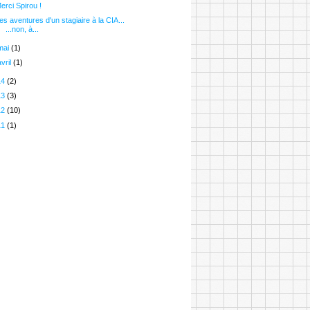
erci Spirou !
es aventures d'un stagiaire à la CIA...
...non, à...
mai
(1)
avril
(1)
14
(2)
13
(3)
12
(10)
11
(1)