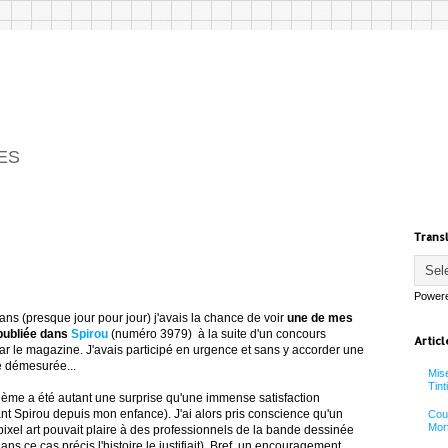
ES
Trans
Power
 ans (presque jour pour jour) j'avais la chance de voir
une de mes
publiée dans
Spirou
(numéro 3979) à la suite d'un concours
Articl
ar le magazine. J'avais participé en urgence et sans y accorder une
 démesurée...
Mise
Tinti
 2ième a été autant une surprise qu'une immense satisfaction
nt Spirou depuis mon enfance). J'ai alors pris conscience qu'un
Coul
Mort
pixel art pouvait plaire à des professionnels de la bande dessinée
ns ce cas précis l'histoire le justifiait). Bref, un encouragement